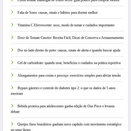
Como avaliar manteigas de frutos secos: guia prático para comprar melhor
Falta de Sono: causas, sinais e hábitos para dormir melhor
Vitamina C Efervescente: usos, modo de tomar e cuidados importantes
Doce de Tomate Caseiro: Receita Fácil, Dicas de Conserva e Armazenamento
Dor no lado direito do peito: causas, sinais de alerta e quando buscar ajuda
Gel de carboidrato: quando usar, benefícios e cuidados na prática esportiva
Alongamentos para costas e pescoço: exercícios simples para aliviar tensão
Bypass gástrico e controle do diabetes tipo 2: o que os dados de 5 anos
mostram
Bebida proteica para adolescentes ganha edição de One Piece e levanta
debate
Queijos finos brasileiros ganham novo capítulo com movimento estratégico
no setor lácteo