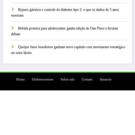
Bypass gástrico e controle do diabetes tipo 2: o que os dados de 5 anos
mostram
Bebida proteica para adolescentes ganha edição de One Piece e levanta
debate
Queijos finos brasileiros ganham novo capítulo com movimento estratégico
no setor lácteo
Home
Globenewswire
Sobre nós
Contato
Anuncie