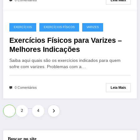
0 Comentários
EXERCÍCIOS
EXERCÍCIOS FÍSICOS
VARIZES
Exercícios Físicos para Varizes –
Melhores Indicações
Saiba aqui quais são os exercícios indicados para quem
sofre com varizes. Problemas com a…
Leia Mais
0 Comentários
…
Paginação
1
2
4
de
posts
Buscar no site