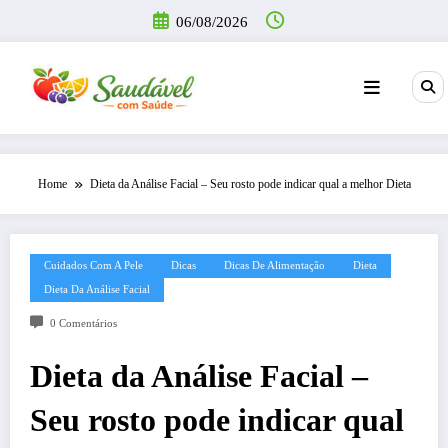
Pular
06/08/2026
para
o
conteúdo
Home
Dieta da Análise Facial – Seu rosto pode indicar qual a melhor Dieta
Cuidados Com A Pele
Dicas
Dicas De Alimentação
Dieta
Dieta Da Análise Facial
0 Comentários
Dieta da Análise Facial –
Seu rosto pode indicar qual