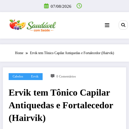
Pular
07/08/2026
para
o
conteúdo
Home
Ervik tem Tônico Capilar Antiquedas e Fortalecedor (Hairvik)
Cabelos
Ervik
0 Comentários
Ervik tem Tônico Capilar
Antiquedas e Fortalecedor
(Hairvik)