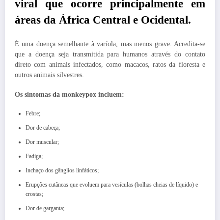
viral que ocorre principalmente em
áreas da África Central e Ocidental.
É uma doença semelhante à varíola, mas menos grave. Acredita-se
que a doença seja transmitida para humanos através do contato
direto com animais infectados, como macacos, ratos da floresta e
outros animais silvestres.
Os sintomas da monkeypox incluem:
Febre;
Dor de cabeça;
Dor muscular;
Fadiga;
Inchaço dos gânglios linfáticos;
Erupções cutâneas que evoluem para vesículas (bolhas cheias de líquido) e
crostas;
Dor de garganta;