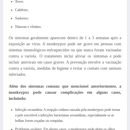
Tosse;
Calafrios;
Sudorese;
Náuseas e vômitos.
Os sintomas geralmente aparecem dentro de 1 a 3 semanas após a
exposição ao vírus. A monkeypox pode ser grave em pessoas com
sistemas imunológicos enfraquecidos ou que nunca foram vacinadas
contra a varíola. O tratamento inclui aliviar os sintomas e pode
incluir antivirais em casos graves. A prevenção envolve a vacinação
contra a varíola, medidas de higiene e evitar o contato com animais
infectados.
Além dos sintomas comuns que mencionei anteriormente, a
monkeypox pode causar complicações em alguns casos,
incluindo:
Infecção secundária: A erupção cutânea causada pela monkeypox pode tornar
a pele suscetível a infecções bacterianas secundárias, especialmente se as
bolhas forem coçadas ou rompidas.
Problemas oculares: Em alguns casos, a monkeypox pode afetar os olhos,