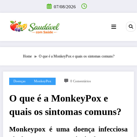
Pular
07/08/2026
para
o
conteúdo
Home
O que é a MonkeyPox e quais os sintomas comuns?
Doenças
MonkeyPox
0 Comentários
O que é a MonkeyPox e
quais os sintomas comuns?
Monkeypox é uma doença infecciosa