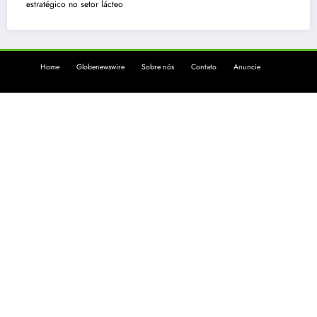
estratégico no setor lácteo
Home
Globenewswire
Sobre nós
Contato
Anuncie