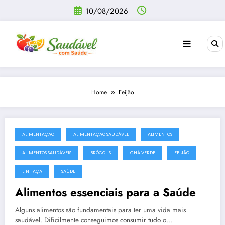
Pular
10/08/2026
para
o
conteúdo
Home
Feijão
ALIMENTAÇÃO
ALIMENTAÇÃO SAUDÁVEL
ALIMENTOS
ALIMENTOS SAUDÁVEIS
BRÓCOLIS
CHÁ VERDE
FEIJÃO
LINHAÇA
SAÚDE
Alimentos essenciais para a Saúde
Alguns alimentos são fundamentais para ter uma vida mais
saudável. Dificilmente conseguimos consumir tudo o…