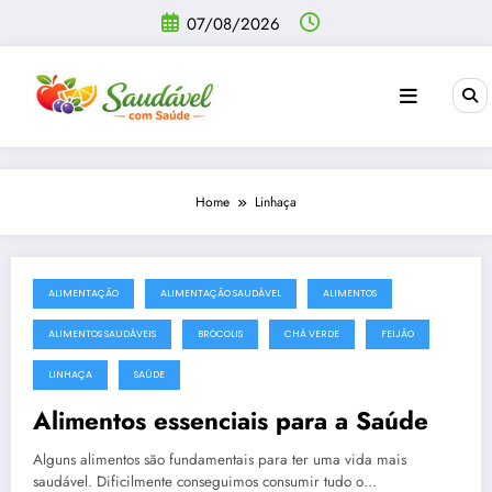
Pular
07/08/2026
para
o
conteúdo
Home
Linhaça
ALIMENTAÇÃO
ALIMENTAÇÃO SAUDÁVEL
ALIMENTOS
ALIMENTOS SAUDÁVEIS
BRÓCOLIS
CHÁ VERDE
FEIJÃO
LINHAÇA
SAÚDE
Alimentos essenciais para a Saúde
Alguns alimentos são fundamentais para ter uma vida mais
saudável. Dificilmente conseguimos consumir tudo o…