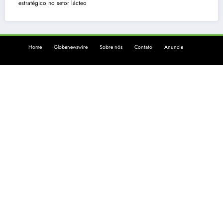
estratégico no setor lácteo
Home
Globenewswire
Sobre nós
Contato
Anuncie