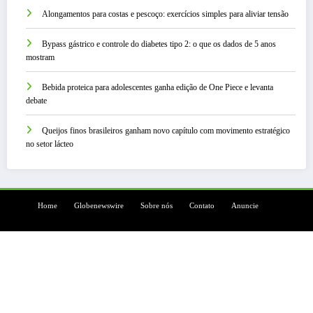
Alongamentos para costas e pescoço: exercícios simples para aliviar tensão
Bypass gástrico e controle do diabetes tipo 2: o que os dados de 5 anos
mostram
Bebida proteica para adolescentes ganha edição de One Piece e levanta
debate
Queijos finos brasileiros ganham novo capítulo com movimento estratégico
no setor lácteo
Home
Globenewswire
Sobre nós
Contato
Anuncie