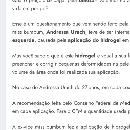
Qual o preço a se pagar pela
beleza
? Vale mesmo a 
vida em perigo?
Esse é um questionamento que vem sendo feito pela 
miss bumbum,
Andressa Urach
, teve de ser inter
esquerda
, causada pela
aplicação do hidrogel
em 
Mas você sabe o que é este
hidrogel
e vqual a sua f
preencher e corrigir pequenas deformidades na pel
volume da área onde foi realizada sua aplicação.
No caso de Andressa Urach de 27 anos, em cada cox
A recomendação feita pelo Conselho Federal de Med
em cada aplicação. Para o CFM a quantidade usada 
A ex-vice miss bumbum fez a aplicação de hidrogel 