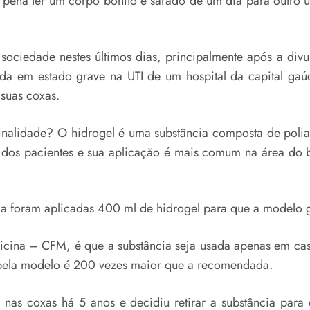
pena ter um corpo bonito e sarado de um dia para outro 
sociedade nestes últimos dias, principalmente após a divu
nada em estado grave na UTI de um hospital da capital g
suas coxas.
inalidade? O hidrogel é uma substância composta de poliam
e dos pacientes e sua aplicação é mais comum na área do
a foram aplicadas 400 ml de hidrogel para que a modelo g
icina – CFM, é que a substância seja usada apenas em cas
pela modelo é 200 vezes maior que a recomendada.
nas coxas há 5 anos e decidiu retirar a substância para