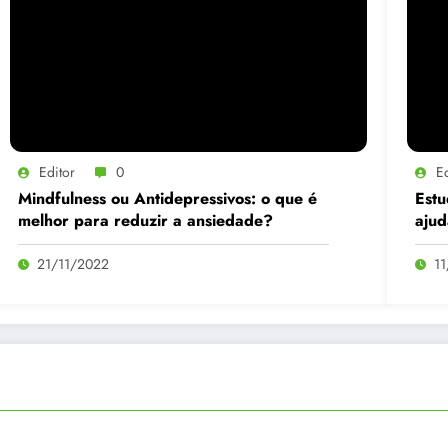
Editor
0
Ed
Mindfulness ou Antidepressivos: o que é
Estu
melhor para reduzir a ansiedade?
ajud
mam
21/11/2022
1