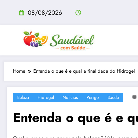
Pular
para
08/08/2026
o
conteúdo
Home
Entenda o que é e qual a finalidade do Hidrogel
Beleza
Hidrogel
Notícias
Perigo
Saúde
Entenda o que é e qu