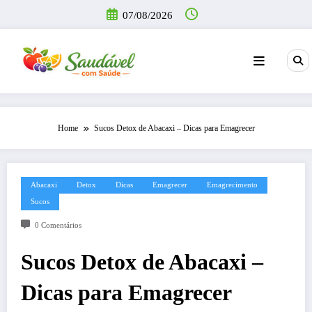
Pular
07/08/2026
para
o
conteúdo
Home
Sucos Detox de Abacaxi – Dicas para Emagrecer
Abacaxi
Detox
Dicas
Emagrecer
Emagrecimento
Sucos
0 Comentários
Sucos Detox de Abacaxi –
Dicas para Emagrecer