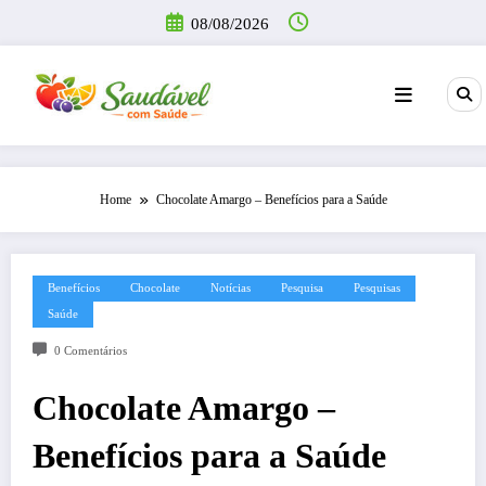
Pular
08/08/2026
para
o
conteúdo
Home
Chocolate Amargo – Benefícios para a Saúde
Benefícios
Chocolate
Notícias
Pesquisa
Pesquisas
Saúde
0 Comentários
Chocolate Amargo –
Benefícios para a Saúde