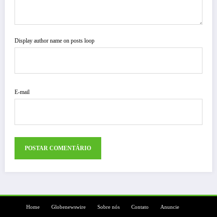
Display author name on posts loop
E-mail
Home
Globenewswire
Sobre nós
Contato
Anuncie