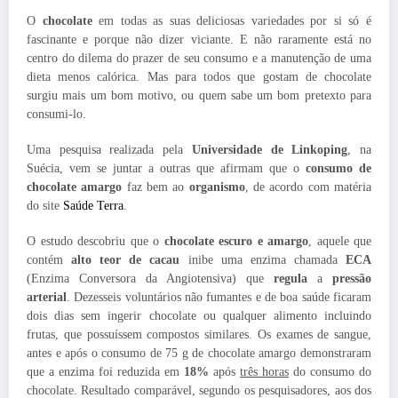
O
chocolate
em todas as suas deliciosas variedades por si só é
fascinante e porque não dizer viciante. E não raramente está no
centro do dilema do prazer de seu consumo e a manutenção de uma
dieta menos calórica. Mas para todos que gostam de chocolate
surgiu mais um bom motivo, ou quem sabe um bom pretexto para
consumi-lo.
Uma pesquisa realizada pela
Universidade de Linkoping
, na
Suécia, vem se juntar a outras que afirmam que o
consumo de
chocolate amargo
faz bem ao
organismo
, de acordo com matéria
do site
Saúde Terra
.
O estudo descobriu que o
chocolate escuro e amargo
, aquele que
contém
alto teor de cacau
inibe uma enzima chamada
ECA
(Enzima Conversora da Angiotensiva) que
regula
a
pressão
arterial
. Dezesseis voluntários não fumantes e de boa saúde ficaram
dois dias sem ingerir chocolate ou qualquer alimento incluindo
frutas, que possuíssem compostos similares. Os exames de sangue,
antes e após o consumo de 75 g de chocolate amargo demonstraram
que a enzima foi reduzida em
18%
após
três horas
do consumo do
chocolate. Resultado comparável, segundo os pesquisadores, aos dos