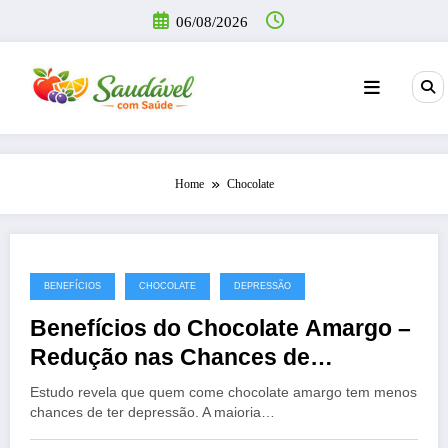
Pular
06/08/2026
para
o
conteúdo
Home
Chocolate
BENEFÍCIOS
CHOCOLATE
DEPRESSÃO
Benefícios do Chocolate Amargo –
Redução nas Chances de
Depressão
Estudo revela que quem come chocolate amargo tem menos
chances de ter depressão. A maioria…