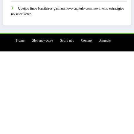
Queijos finos brasileiros ganham novo capítulo com movimento estratégico
no setor lácteo
Home
Globenewswire
Sobre nós
Contato
Anuncie