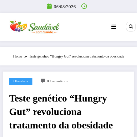
Pular
06/08/2026
para
o
conteúdo
Home
Teste genético “Hungry Gut” revoluciona tratamento da obesidade
Obesidade
0 Comentários
Teste genético “Hungry
Gut” revoluciona
tratamento da obesidade