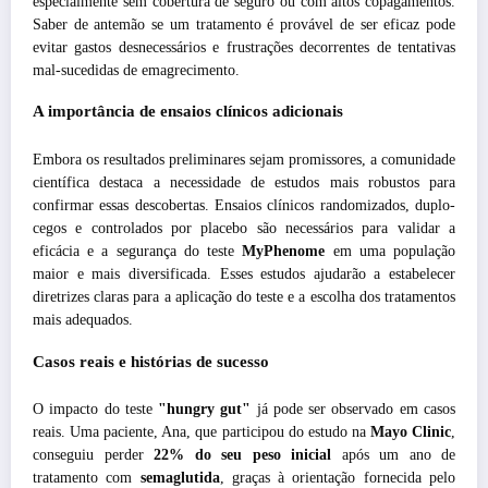
especialmente sem cobertura de seguro ou com altos copagamentos.
Saber de antemão se um tratamento é provável de ser eficaz pode
evitar gastos desnecessários e frustrações decorrentes de tentativas
mal-sucedidas de emagrecimento.
A importância de ensaios clínicos adicionais
Embora os resultados preliminares sejam promissores, a comunidade
científica destaca a necessidade de estudos mais robustos para
confirmar essas descobertas. Ensaios clínicos randomizados, duplo-
cegos e controlados por placebo são necessários para validar a
eficácia e a segurança do teste
MyPhenome
em uma população
maior e mais diversificada. Esses estudos ajudarão a estabelecer
diretrizes claras para a aplicação do teste e a escolha dos tratamentos
mais adequados.
Casos reais e histórias de sucesso
O impacto do teste
"hungry gut"
já pode ser observado em casos
reais. Uma paciente, Ana, que participou do estudo na
Mayo Clinic
,
conseguiu perder
22% do seu peso inicial
após um ano de
tratamento com
semaglutida
, graças à orientação fornecida pelo