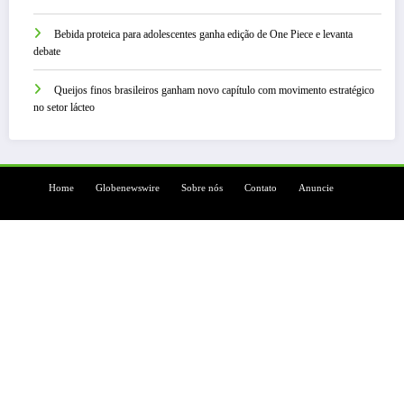
Bebida proteica para adolescentes ganha edição de One Piece e levanta
debate
Queijos finos brasileiros ganham novo capítulo com movimento estratégico
no setor lácteo
Home
Globenewswire
Sobre nós
Contato
Anuncie