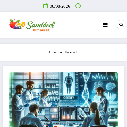
Pular
08/08/2026
para
o
conteúdo
Home
Obesidade