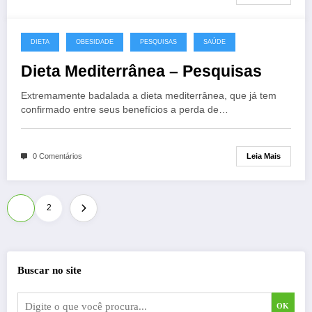
DIETA
OBESIDADE
PESQUISAS
SAÚDE
Dieta Mediterrânea – Pesquisas
Extremamente badalada a dieta mediterrânea, que já tem
confirmado entre seus benefícios a perda de…
Leia Mais
0 Comentários
Paginação
1
2
de
posts
Buscar no site
OK