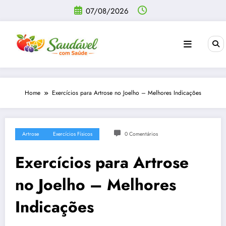
Pular
07/08/2026
para
o
conteúdo
Home
Exercícios para Artrose no Joelho – Melhores Indicações
Artrose
Exercícios Físicos
0 Comentários
Exercícios para Artrose
no Joelho – Melhores
Indicações