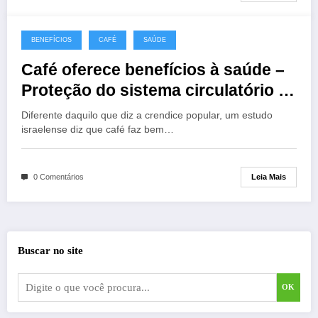
BENEFÍCIOS
CAFÉ
SAÚDE
Café oferece benefícios à saúde –
Proteção do sistema circulatório e
prevenção do infarto
Diferente daquilo que diz a crendice popular, um estudo
israelense diz que café faz bem…
Leia Mais
0 Comentários
Buscar no site
OK