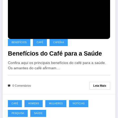
BENEFÍCIOS
CAFÉ
CAFEÍNA
Benefícios do Café para a Saúde
Confira aqui os principais benefícios do café para a saúde.
Os amantes do café afirmam…
Leia Mais
0 Comentários
CAFÉ
HOMENS
MULHERES
NOTÍCIAS
PESQUISA
SAÚDE